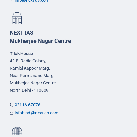
info@nextias.com
NEXT IAS
Mukherjee Nagar Centre
Tilak House
42-B, Radio Colony,
Ramlal Kapoor Marg,
Near Parmanand Marg,
Mukherjee Nagar Centre,
North Delhi - 110009
93116-67076
infohindi@nextias.com