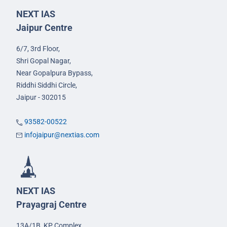
NEXT IAS
Jaipur Centre
6/7, 3rd Floor,
Shri Gopal Nagar,
Near Gopalpura Bypass,
Riddhi Siddhi Circle,
Jaipur - 302015
93582-00522
infojaipur@nextias.com
NEXT IAS
Prayagraj Centre
13A/1B, KP Complex,